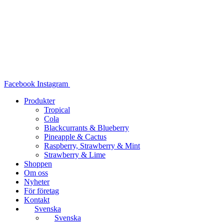
Hoppa
till
innehåll
Facebook
Instagram
Produkter
Tropical
Cola
Blackcurrants & Blueberry
Pineapple & Cactus
Raspberry, Strawberry & Mint
Strawberry & Lime
Shoppen
Om oss
Nyheter
För företag
Kontakt
Svenska
Svenska