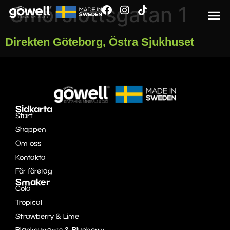
Smörslottsgatan 1
Direkten Göteborg, Östra Sjukhuset
Sidkarta
Start
Shoppen
Om oss
Kontakta
För företag
Smaker
Cola
Tropical
Strawberry & Lime
Blackcurrants & Blueberry