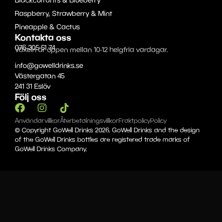
Raspberry, Strawberry & Mint
Pineapple & Cactus
Kontakta oss
076-305 51 74
Växeln är öppen mellan 10-12 helgfria vardagar.
info@gowelldrinks.se
Västergatan 45
241 31 Eslöv
Följ oss
Användarvillkor
Återbetalningsvillkor
Fraktpolicy
Policy
© Copyright GoWell Drinks 2026. GoWell Drinks and the design
of the GoWell Drinks bottles are registered trade marks of
GoWell Drinks Company.