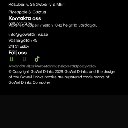
Raspberry, Strawberry & Mint
Pineapple & Cactus
Kontakta oss
076-305 51 74
Växeln är öppen mellan 10-12 helgfria vardagar.
info@gowelldrinks.se
Västergatan 45
241 31 Eslöv
Följ oss
Användarvillkor
Återbetalningsvillkor
Fraktpolicy
Policy
© Copyright GoWell Drinks 2026. GoWell Drinks and the design
of the GoWell Drinks bottles are registered trade marks of
GoWell Drinks Company.