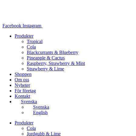
Hoppa
till
innehåll
Facebook
Instagram
Produkter
Tropical
Cola
Blackcurrants & Blueberry
Pineapple & Cactus
Raspberry, Strawberry & Mint
Strawberry & Lime
Shoppen
Om oss
Nyheter
För företag
Kontakt
Svenska
Svenska
English
Produkter
Cola
Jordgubb & Lime