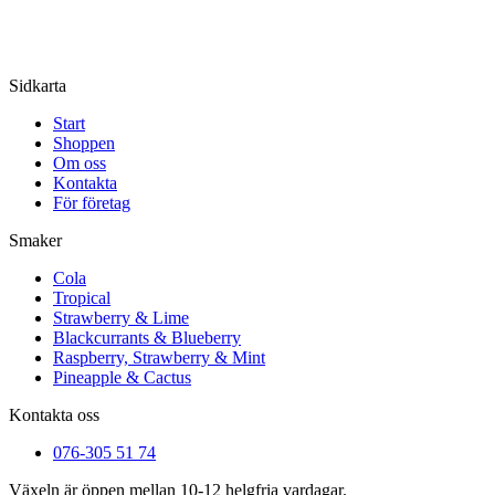
Sidkarta
Start
Shoppen
Om oss
Kontakta
För företag
Smaker
Cola
Tropical
Strawberry & Lime
Blackcurrants & Blueberry
Raspberry, Strawberry & Mint
Pineapple & Cactus
Kontakta oss
076-305 51 74
Växeln är öppen mellan 10-12 helgfria vardagar.