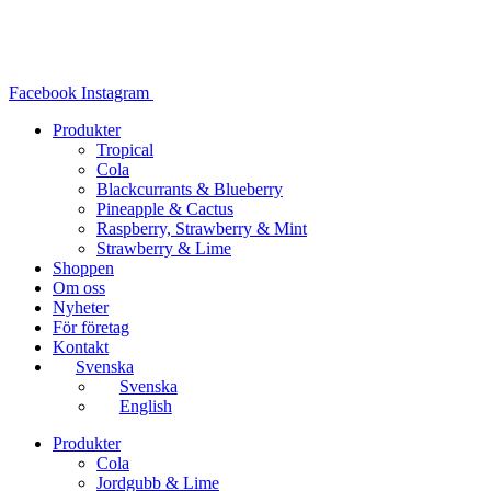
Hoppa
till
innehåll
Facebook
Instagram
Produkter
Tropical
Cola
Blackcurrants & Blueberry
Pineapple & Cactus
Raspberry, Strawberry & Mint
Strawberry & Lime
Shoppen
Om oss
Nyheter
För företag
Kontakt
Svenska
Svenska
English
Produkter
Cola
Jordgubb & Lime