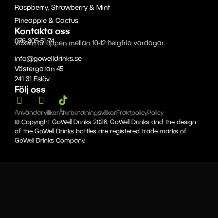
Raspberry, Strawberry & Mint
Pineapple & Cactus
Kontakta oss
076-305 51 74
Växeln är öppen mellan 10-12 helgfria vardagar.
info@gowelldrinks.se
Västergatan 45
241 31 Eslöv
Följ oss
Användarvillkor
Återbetalningsvillkor
Fraktpolicy
Policy
© Copyright GoWell Drinks 2026. GoWell Drinks and the design
of the GoWell Drinks bottles are registered trade marks of
GoWell Drinks Company.