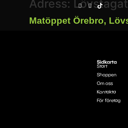
Adress:
Lövstaga
Matöppet Örebro, Löv
Sidkarta
Start
Shoppen
Om oss
Kontakta
För företag