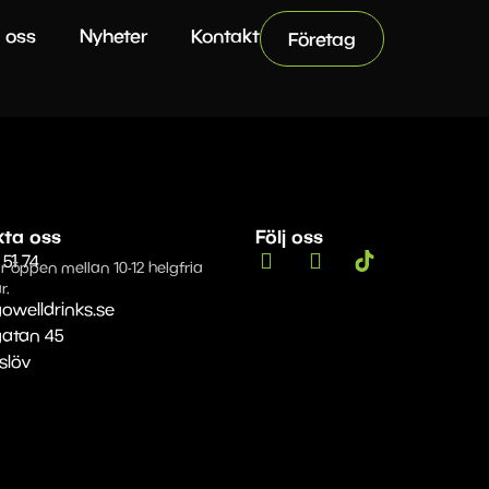
 oss
Nyheter
Kontakt
Företag
kta oss
Följ oss
 51 74
r öppen mellan 10-12 helgfria
r.
owelldrinks.se
gatan 45
Eslöv