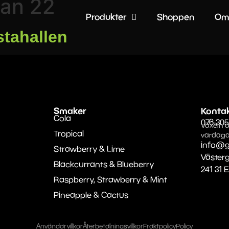
tan 22
Produkter
Shoppen
Om
stahallen
Smaker
Konta
Cola
076-305
Växeln ä
Tropical
vardaga
info@g
Strawberry & Lime
Väster
Blackcurrants & Blueberry
241 31 
Raspberry, Strawberry & Mint
Pineapple & Cactus
Användarvillkor
Återbetalningsvillkor
Fraktpolicy
Policy