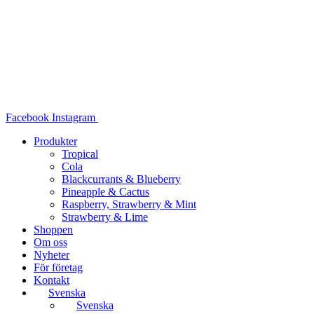
Hoppa
till
innehåll
Facebook
Instagram
Produkter
Tropical
Cola
Blackcurrants & Blueberry
Pineapple & Cactus
Raspberry, Strawberry & Mint
Strawberry & Lime
Shoppen
Om oss
Nyheter
För företag
Kontakt
Svenska
Svenska