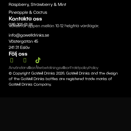
Raspberry, Strawberry & Mint
Pineapple & Cactus
Kontakta oss
076-305 51 74
Växeln är öppen mellan 10-12 helgfria vardagar.
info@gowelldrinks.se
Västergatan 45
241 31 Eslöv
Följ oss
Användarvillkor
Återbetalningsvillkor
Fraktpolicy
Policy
© Copyright GoWell Drinks 2026. GoWell Drinks and the design
of the GoWell Drinks bottles are registered trade marks of
GoWell Drinks Company.