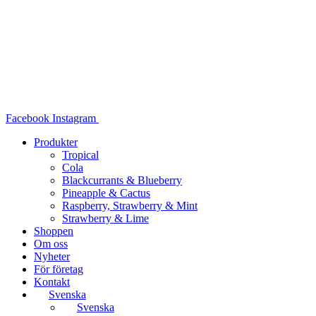
Hoppa
till
innehåll
Facebook
Instagram
Produkter
Tropical
Cola
Blackcurrants & Blueberry
Pineapple & Cactus
Raspberry, Strawberry & Mint
Strawberry & Lime
Shoppen
Om oss
Nyheter
För företag
Kontakt
Svenska
Svenska