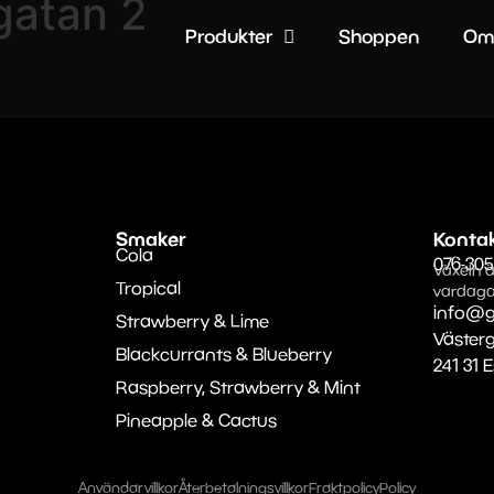
gatan 2
Produkter
Shoppen
Om
Smaker
Konta
Cola
076-305
Växeln ä
Tropical
vardaga
info@g
Strawberry & Lime
Väster
Blackcurrants & Blueberry
241 31 
Raspberry, Strawberry & Mint
Pineapple & Cactus
Användarvillkor
Återbetalningsvillkor
Fraktpolicy
Policy