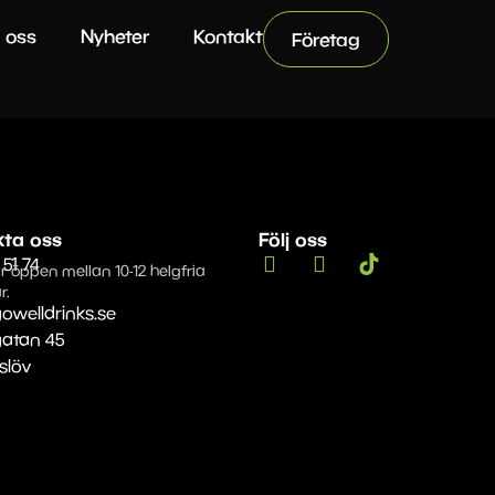
 oss
Nyheter
Kontakt
Företag
kta oss
Följ oss
 51 74
r öppen mellan 10-12 helgfria
r.
owelldrinks.se
gatan 45
Eslöv