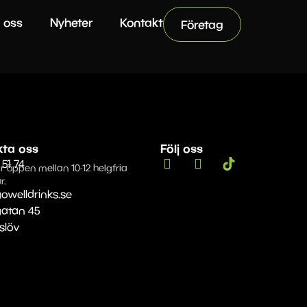
 oss
Nyheter
Kontakt
Företag
kta oss
Följ oss
 51 74
r öppen mellan 10-12 helgfria
r.
owelldrinks.se
gatan 45
Eslöv