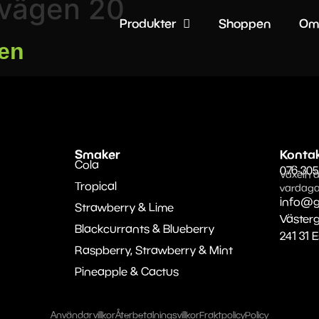
vägen 20
Produkter
Shoppen
Om
en
Smaker
Konta
Cola
076-305
Växeln ä
Tropical
vardaga
info@g
Strawberry & Lime
Väster
Blackcurrants & Blueberry
241 31 
Raspberry, Strawberry & Mint
Pineapple & Cactus
Användarvillkor
Återbetalningsvillkor
Fraktpolicy
Policy