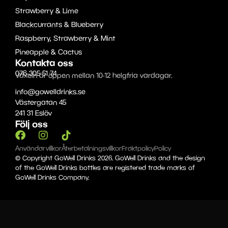
Strawberry & Lime
Blackcurrants & Blueberry
Raspberry, Strawberry & Mint
Pineapple & Cactus
Kontakta oss
076-305 51 74
Växeln är öppen mellan 10-12 helgfria vardagar.
info@gowelldrinks.se
Västergatan 45
241 31 Eslöv
Följ oss
Användarvillkor
Återbetalningsvillkor
Fraktpolicy
Policy
© Copyright GoWell Drinks 2026. GoWell Drinks and the design
of the GoWell Drinks bottles are registered trade marks of
GoWell Drinks Company.